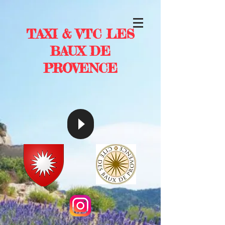
TAXI & VTC LES
BAUX DE
PROVENCE